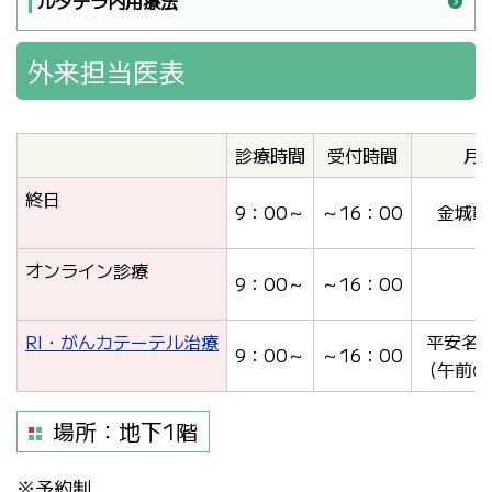
ルタテラ内用療法
外来担当医表
診療時間
受付時間
月
終日
9：00～
～16：00
金城彰
オンライン診療
9：00～
～16：00
RI・がんカテーテル治療
平安名 
9：00～
～16：00
（午前の
場所：地下1階
※予約制