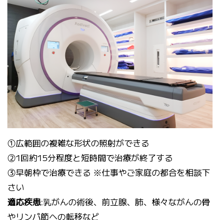
①広範囲の複雑な形状の照射ができる
②1回約15分程度と短時間で治療が終了する
③早朝枠で治療できる ※仕事やご家庭の都合を相談下
さい
適応疾患
:乳がんの術後、前立腺、肺、様々ながんの骨
やリンパ節への転移など