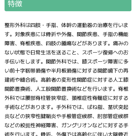
特徴
整形外科は四肢・手指、体幹の運動器の治療を行いま
す。対象疾患には骨折や外傷、関節疾患、手指の機能
障害、脊椎疾患、四肢の腫瘍などがあります。痛みの
ない状態で日常生活を送ること、スポーツ復帰へのお
手伝いをします。関節外科では、膝スポーツ障害に多
い前十字靭帯損傷や半月板損傷に対する関節鏡下の再
建術や縫合術。高齢者の変形性関節症に対する人工膝
関節置換術、人工股関節置換術などを行います。脊椎
外科では腰部脊柱管狭窄症、頚椎症性脊髄症に対する
手術などがあります。手外科では、ばね指、茎状突起
炎などの狭窄性腱鞘炎や手根管症候群、肘部管症候群
などの絞扼性神経障害、ガングリオンなどに対する手
術を行います。骨折、外傷では高齢化に伴い大腿骨近