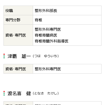
役職
整形外科部長
専門分野
脊椎
整形外科専門医
資格･専門医
脊椎脊髄病医
脊椎脊髄外科指導医
津覇 雄一
（つは ゆういち）
資格･専門医
整形外科専門医
渡名喜 健
（となき たけし）