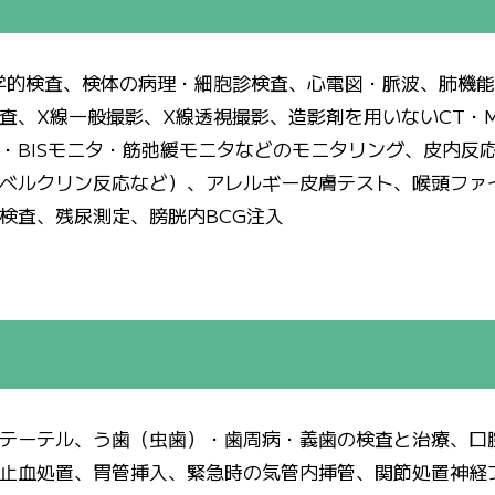
学的検査、検体の病理・細胞診検査、心電図・脈波、肺機
、X線一般撮影、X線透視撮影、造影剤を用いないCT・M
・BISモニタ・筋弛緩モニタなどのモニタリング、皮内反
ベルクリン反応など）、アレルギー皮膚テスト、喉頭ファ
検査、残尿測定、膀胱内BCG注入
テーテル、う歯（虫歯）・歯周病・義歯の検査と治療、口
止血処置、胃管挿入、緊急時の気管内挿管、関節処置神経