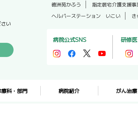
徳洲苑かふう
指定居宅介護支援事
ヘルパーステーション いこい
き
ださい
病院公式SNS
研修医
診療科・部門
病院紹介
がん治療
サイトマップ
個人情報保護方針
職員専用e-learn
Copyright © Nanbu Tokushukai Hospital All rights reserved.