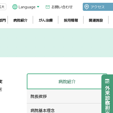
拡大
Language
お問い合わせ
アクセス
部門
病院紹介
がん治療
採用情報
関連施設
実
病院紹介
外来診察担当医表
を
院長挨拶
、
病院基本理念