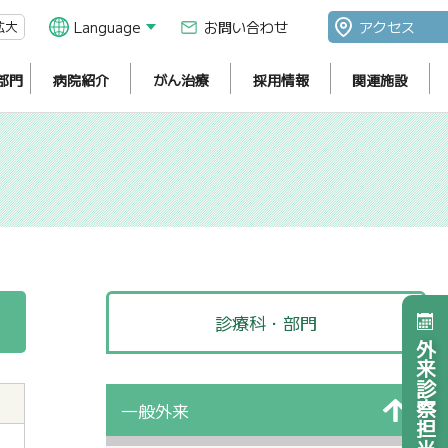
拡大
Language
お問い合わせ
アクセス
部門
病院紹介
がん治療
採用情報
関連施設
診療科・部門
外来診察担当医表
一般外来