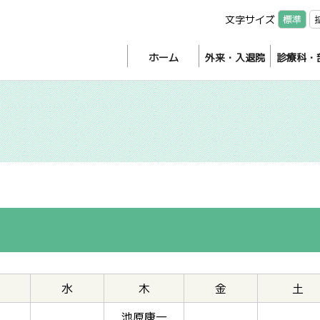
文字サイズ
標準
ホーム
外来・入退院
診療科・
水
木
金
土
池原康一