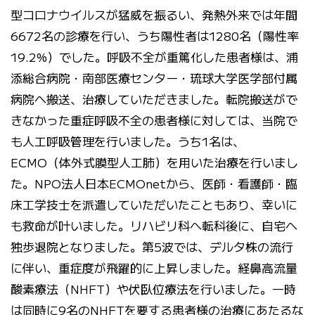
型コロナウイルスが猛威を振るい、発熱外来では年間
6672名の診療を行い、うち陽性者は1280名（陽性率
19.2%）でした。呼吸不全が重篤化した患者様は、浦
添総合病院・南部医療センター・琉球大学医学部付属
病院へ搬送、治療していただきました。転院搬送がで
きなかった重症呼吸不全の患者様に対しては、当院で
も人工呼吸管理を行いました。うち1名は、
ECMO（体外式膜型人工肺）を用いた治療を行いまし
た。NPO法人日本ECMOnetから、医師・看護師・臨
床工学技士を派遣していただいたこともあり、幸いに
も救命が叶いました。リハビリ科へ転科後に、自宅へ
独歩退院となりました。第5波では、デルタ株の流行
に伴い、重症度が飛躍的に上昇しました。経鼻高流量
酸素療法（NHFT）や伏臥位療法を行いました。一時
は同時に9名のNHFTを要する患者様の治療にあたるな