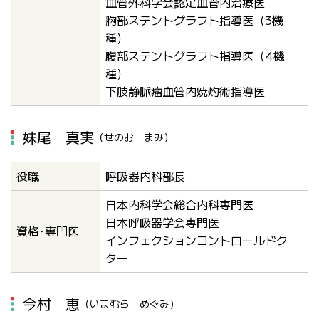
血管外科学会認定血管内治療医
胸部ステントグラフト指導医（3機
種）
腹部ステントグラフト指導医（4機
種）
下肢静脈瘤血管内焼灼術指導医
妹尾 真実
（せのお まみ）
役職
呼吸器内科部長
日本内科学会総合内科専門医
日本呼吸器学会専門医
資格･専門医
インフェクションコントロールドク
ター
今村 恵
（いまむら めぐみ）