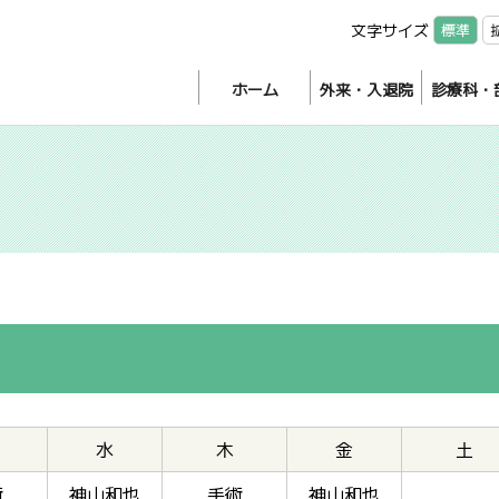
文字サイズ
標準
ホーム
外来・入退院
診療科・
水
木
金
土
術
神山和也
手術
神山和也