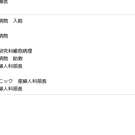
導医
病院 入局
病院
研究科細胞病理
病院 助教
婦人科部長
ニック 産婦人科部長
婦人科部長