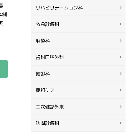
瘍
リハビリテーション科
体制
実
救急診療科
麻酔科
歯科口腔外科
健診科
緩和ケア
二次健診外来
訪問診療科