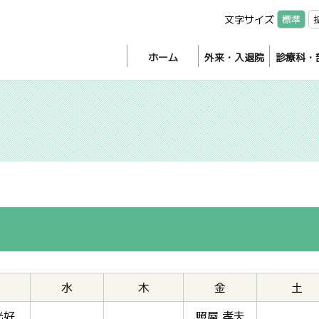
文字サイズ
標準
ホーム
外来・入退院
診療科・
水
木
金
土
光好
照屋 孝夫