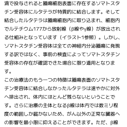
滴で投与されると腫瘍細胞表面に存在するソマトスタ
チン受容体にルタテラが特異的に結合します。そして
結合したルタテラは腫瘍細胞内に取り込まれ、細胞内
でルテチウム177から放射線（β線やγ線）が放出され
る仕組みとなっています（イラスト1参照）。しかし、
ソマトスタチン受容体は全ての神経内分泌腫瘍に発現
する訳ではなく、事前の検査によってソマトスタチン
受容体の存在が確認できた場合に限り適用となりま
す。
この治療法のもう一つの特徴は腫瘍表面のソマトスタ
チン受容体に結合しなかったルタテラは速やかに対外
へ排出され、体内にほとんど残らないということで
す。さらに治療の主体となるβ線は体内では数ミリ程
度の範囲しか届かないため、がん以外の正常な臓器へ
の影響を最小限に抑えることができます。ただ、β線