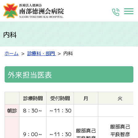
内科
ホーム
診療科・部門
内科
外来担当医表
診療時間
受付時間
月
火
朝診
8：30～
～11：30
服部真己
服部真己
9：00～
～11：30
平良智彦
平良智彦