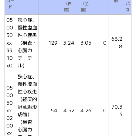
コー
齢
（自
（全
パ
ド
院）
国）
ス
05
狭心症、
00
慢性虚血
50
性心疾患
68.2
xx
（検査・
129
3.24
3.05
0
8
99
心臓カ
10
テーテ
x0
ル）
狭心症、
慢性虚血
05
性心疾患
00
（経皮的
50
冠動脈形
70.3
xx
54
4.52
4.26
0
成術）
3
02
（検査・
00
心臓カ
xx