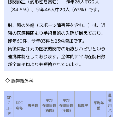
膝関節症（変形性を含む） 昨年26人中22人
（84.6％）、今年46人中29人（63％）です。
肘、膝の外傷（スポーツ障害等を含む。）は、近
隣の医療機関より手術目的の入院が増えており、
昨年60件、今年83件と23件増加です。
術後は紹介元の医療機関での治療リハビリという
連携体制をしております。全体的に平均在院日数
が全国平均よりも短縮されています。
脳神経外科
患
DP
平均
平均
者
C
DPC
平均年
患者数
在院日数
在院日数
転院率
用
コー
名称
齢
（自院）
（全国）
パ
ド
ス