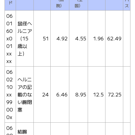
ド
院）
国）
ス
06
01
鼠径ヘ
60
ルニア
x0
（15
51
4.92
4.55
1.96
62.49
01
歳以
xx
上）
xx
06
02
ヘルニ
10
アの記
xx
載のな
24
6.46
8.95
12.5
72.25
99
い腸閉
00
塞
0x
06
結腸