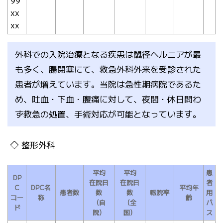
xx
xx
外科での入院治療となる疾患は鼠径ヘルニアが最
も多く、腸閉塞にて、救急外科外来を受診された
患者が増えています。当院は急性期病院であるた
め、吐血・下血・腹痛に対して、夜間・休日問わ
ず救急の処置、手術対応が可能となっています。
整形外科
平均
平均
患
DP
在院日
在院日
者
C
DPC名
平均年
患者数
数
数
転院率
用
コー
称
齢
（自
（全
パ
ド
院）
国）
ス