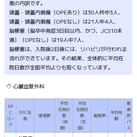
患の内訳です。
頭蓋・頭蓋内損傷（OPEあり）は30人件中3人、
頭蓋・頭蓋内損傷（OPEなし）は21人中4人、
脳梗塞（脳卒中発症3日目以内、かつ、JCS10未
満）（OPEなし）は19人中7人、
脳梗塞は、入院後2日後には、リハビリが行われる
流れができています。その結果、全体的に平均在
院日数が全国平均よりも短くなっています。
心臓血管外科
平均
平均
患
DP
在院日
在院日
者
C
DPC名
平均年
患者数
数
数
転院率
用
コー
称
齢
（自
（全
パ
ド
院）
国）
ス