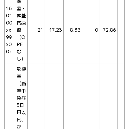
頭
16
蓋・
01
頭蓋
00
内損
xx
傷
21
17.23
8.38
0
72.86
99
（O
x0
PE
0x
な
し）
脳梗
塞
（脳
卒中
発症
3日
目以
内、
か