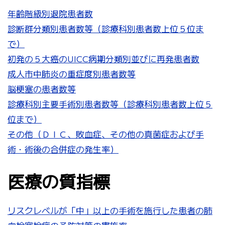
年齢階級別退院患者数
診断群分類別患者数等（診療科別患者数上位５位ま
で）
初発の５大癌のUICC病期分類別並びに再発患者数
成人市中肺炎の重症度別患者数等
脳梗塞の患者数等
診療科別主要手術別患者数等（診療科別患者数上位５
位まで）
その他（ＤＩＣ、敗血症、その他の真菌症および手
術・術後の合併症の発生率）
医療の質指標
リスクレベルが「中」以上の手術を施行した患者の肺