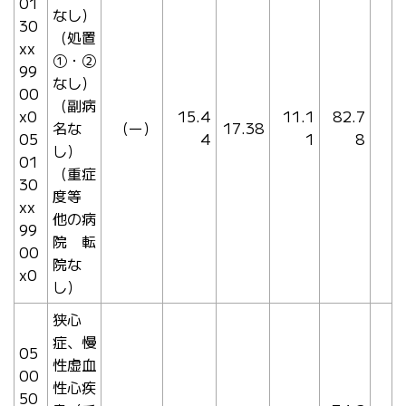
01
なし）
30
（処置
xx
①・②
99
なし）
00
（副病
x0
15.4
11.1
82.7
名な
（ー）
17.38
05
4
1
8
し）
01
（重症
30
度等
xx
他の病
99
院 転
00
院な
x0
し）
狭心
症、慢
05
性虚血
00
性心疾
50