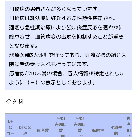
川崎病の患者さんが多くなっています。
川崎病は乳幼児に好発する急性熱性疾患です。
適切な急性期治療により強い炎症反応を速やかに
終息させ、血管病変の出現を抑制することが重要
となります。
診療医師3人体制で行っており、近隣からの紹介入
院患者の受け入れも行っています。
患者数が10未満の場合、個人情報が特定されない
ように（－）の表示としております。
外科
平均
平均
患
DP
在院日
在院日
者
C
DPC名
平均年
患者数
数
数
転院率
用
コー
称
齢
（自
（全
パ