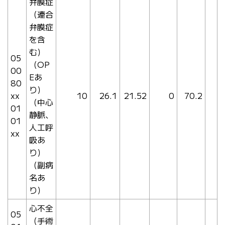
弁膜症
（連合
弁膜症
を含
む）
05
（OP
00
Eあ
80
り）
xx
10
26.1
21.52
0
70.2
（中心
01
静脈、
01
人工呼
xx
吸あ
り）
（副病
名あ
り）
心不全
05
（手術