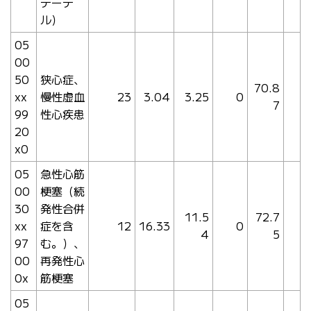
テーテ
ル）
05
00
50
狭心症、
70.8
xx
慢性虚血
23
3.04
3.25
0
7
99
性心疾患
20
x0
05
急性心筋
00
梗塞（続
30
発性合併
11.5
72.7
xx
症を含
12
16.33
0
4
5
97
む。）、
00
再発性心
0x
筋梗塞
05