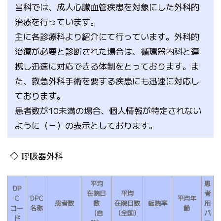
当科では、成人心臓血管疾患を対象にした外科的
治療を行っています。
主に各診療科より紹介にて行っています。外科的
治療が必要と診断された場合は、循環器内科と連
携し迅速に対応できる体制をとっております。ま
た、救急外科手術を要する疾患にも迅速に対応し
ております。
患者数が10未満の場合、個人情報が特定されない
ように（－）の表示としております。
呼吸器外科
平均
患
DP
在院日
平均
者
C
DPC
平均年
患者数
数
在院日数
転院率
用
コー
名称
齢
（自
（全国）
パ
ド