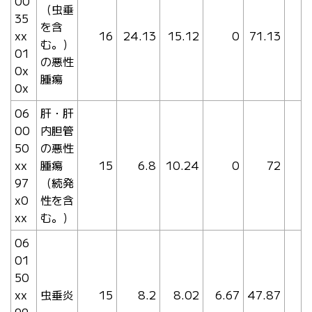
00
（虫垂
35
を含
xx
16
24.13
15.12
0
71.13
む。）
01
の悪性
0x
腫瘍
0x
06
肝・肝
00
内胆管
50
の悪性
xx
腫瘍
15
6.8
10.24
0
72
97
（続発
x0
性を含
xx
む。）
06
01
50
xx
虫垂炎
15
8.2
8.02
6.67
47.87
99