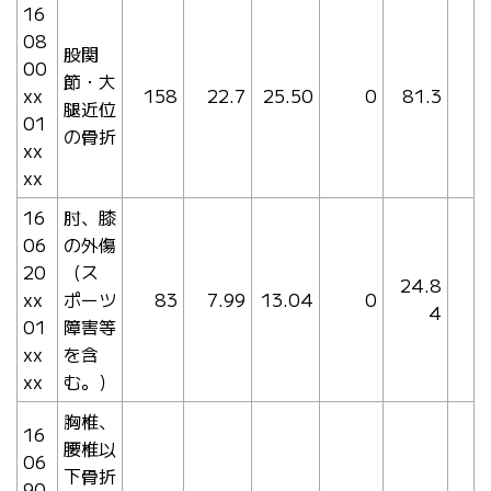
16
08
股関
00
節・大
xx
158
22.7
25.50
0
81.3
腿近位
01
の骨折
xx
xx
16
肘、膝
06
の外傷
20
（ス
24.8
xx
ポーツ
83
7.99
13.04
0
4
01
障害等
xx
を含
xx
む。）
胸椎、
16
腰椎以
06
下骨折
90