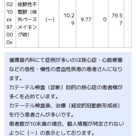
02
徐脈性不
10
整脈（体
10.2
79.5
xx
外ペース
（ー）
9.77
0
9
7
97
メイキン
00
グ術）
0x
循環器内科にて症例が多いのは狭心症・心筋梗塞
などの急性・慢性の虚血性疾患の患者さんになり
ます。
カテーテル検査（診断）目的の狭心症の患者様が
多くを占めています。
カテーテル検査後、治療（経皮的冠動脈形成術）
を行う患者さんが多いです。
患者数が10未満の場合、個人情報が特定されない
ように（－）の表示としております。