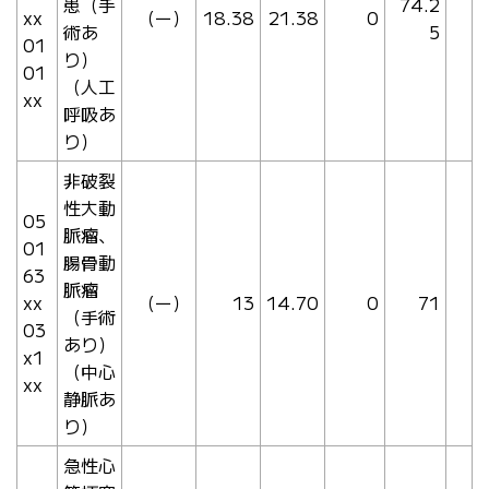
患（手
74.2
xx
（ー）
18.38
21.38
0
術あ
5
01
り）
01
（人工
xx
呼吸あ
り）
非破裂
性大動
05
脈瘤、
01
腸骨動
63
脈瘤
xx
（ー）
13
14.70
0
71
（手術
03
あり）
x1
（中心
xx
静脈あ
り）
急性心