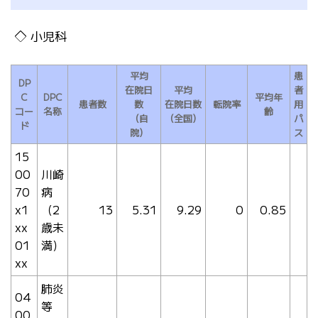
小児科
平均
患
DP
在院日
平均
者
C
DPC
平均年
患者数
数
在院日数
転院率
用
コー
名称
齢
（自
（全国）
パ
ド
院）
ス
15
00
川崎
70
病
x1
（2
13
5.31
9.29
0
0.85
xx
歳未
01
満）
xx
肺炎
04
等
00