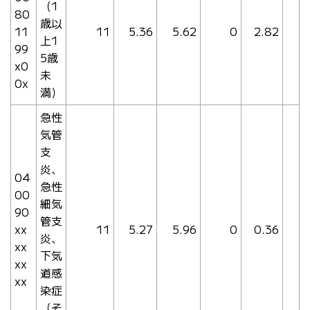
（1
80
歳以
11
11
5.36
5.62
0
2.82
上1
99
5歳
x0
未
0x
満）
急性
気管
支
炎、
04
急性
00
細気
90
管支
xx
11
5.27
5.96
0
0.36
炎、
xx
下気
xx
道感
xx
染症
（そ