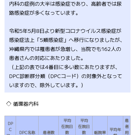
内科の症例の大半は感染症であり、高齢者では尿
路感染症が多くなっています。
令和5年5月8日より新型コロナウイルス感染症が
感染症法上「5類感染症」へ移行になりましたが、
沖縄県内では罹患者が急増し、当院でも162人の
患者さんの対応にあたりました。
（上記の表では4番目に多い数にあたりますが、
DPC診断群分類（DPCコード）の対象外となって
いますので、除外しています。）
循環器内科
平均
平均
患
DP
在院日
在院日
者
C
平均年
DPC名称
患者数
数
数
転院率
用