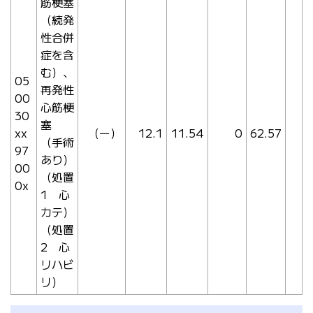
筋梗塞
（続発
性合併
症を含
む）、
05
再発性
00
心筋梗
30
塞
xx
（ー）
12.1
11.54
0
62.57
（手術
97
あり）
00
（処置
0x
1 心
カテ）
（処置
2 心
リハビ
リ）