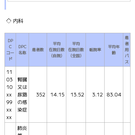
内科
患
DP
平均
平均
者
C
DPC
平均年
患者数
在院日数
在院日数
転院率
用
コー
名称
齢
（自院）
（全国）
パ
ド
ス
11
03
腎臓
10
又は
xx
尿路
352
14.15
13.52
3.12
83.04
99
の感
xx
染症
xx
肺炎