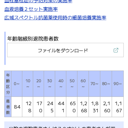
血栓塞栓症の予防対策の実施率
血液培養２セット実施率
広域スペクトル抗菌薬使用時の細菌培養実施率
年齢階級別退院患者数
ファイルをダウンロード
年
齢
10
20
30
40
50
60
0～
70～
80～
90～
区
～
～
～
～
～
～
分
患
12
17
24
44
65
1,2
1,8
2,1
1,1
84
者
8
0
5
1
0
68
31
60
67
数