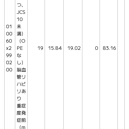
つ、
JCS
10
01
未
00
満）
60
（O
x2
PE
19
15.84
19.02
0
83.16
99
な
02
し）
00
脳血
管リ
ハビ
リあ
り
重症
度発
症前
（m