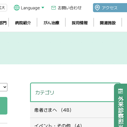
拡大
Language
お問い合わせ
アクセス
部門
病院紹介
がん治療
採用情報
関連施設
カテゴリ
外来診察担当医表
患者さまへ （48）
イベント・その他 （4）