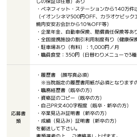
しの保証は任意）あり
・ベネフィット・ステーションから140万件
（イオンシネマ500円OFF、カラオケビック
焼肉安安お会計から10％OFF等）
・企業年金、自動車保険、賠償責任保険等あ
・全国提携施設の割引利用制度有り（健康保
・駐車場あり（有料）：1,000円／月
・職員食堂：350円（日替わりメニューで3
・履歴書 (顔写真必須)
※当院指定の履歴書用紙が必須となりますの
・職務経歴書（既卒の方）
・資格証のコピー（既卒の方）
・自己PR文400字程度（既卒・新卒の方）
・卒業見込み証明書（新卒の方）
応募書
・成績（見込み）証明書（新卒の方）
類
を郵送して下さい。
書類選考の上、 ご連絡差し上げます。