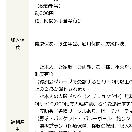
【夜勤手当】
8,000円
他、時間外手当等有り
加入保
健康保険、厚生年金、雇用保険、労災保険、
険
・ご本人、ご家族（ご両親、お子様、祖父母
制度有り
（徳洲会グループで受診すると3,000円以上
上の２/3が還付されます）
・ご本人の人間ドック（オプション含む）無料
0円→10,000円で大幅に割引され受診出来ま
・互助会（各種サークルあり、ビーチパーティ
（野球・バスケット・ バレーボール・釣りク
福利厚
・選択プラン（医療保障、怪我の保証、収入
生