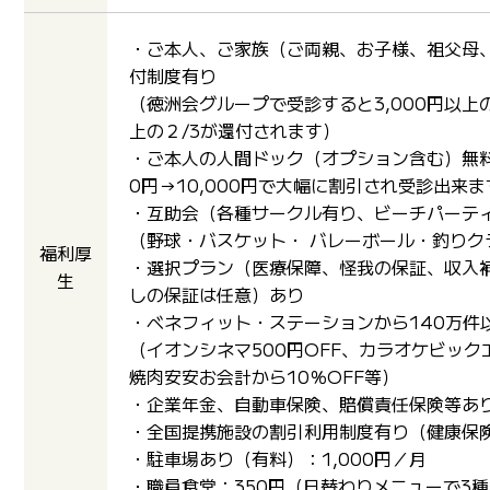
・ご本人、ご家族（ご両親、お子様、祖父母
付制度有り
（徳洲会グループで受診すると3,000円以上
上の２/3が還付されます）
・ご本人の人間ドック（オプション含む）無料
0円→10,000円で大幅に割引され受診出来ま
・互助会（各種サークル有り、ビーチパーティ
（野球・バスケット・ バレーボール・釣りク
福利厚
・選択プラン（医療保障、怪我の保証、収入
生
しの保証は任意）あり
・ベネフィット・ステーションから140万件
（イオンシネマ500円OFF、カラオケビック
焼肉安安お会計から10％OFF等）
・企業年金、自動車保険、賠償責任保険等あ
・全国提携施設の割引利用制度有り（健康保
・駐車場あり（有料）：1,000円／月
・職員食堂：350円（日替わりメニューで3