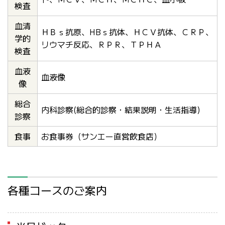
検査
血清
ＨＢｓ抗原、HBｓ抗体、ＨＣＶ抗体、ＣＲＰ、
学的
リウマチ反応、ＲＰＲ、ＴＰＨＡ
検査
血液
血液像
像
総合
内科診察(総合的診察・結果説明・生活指導)
診察
食事
お食事券（サンエー直営飲食店）
各種コースのご案内