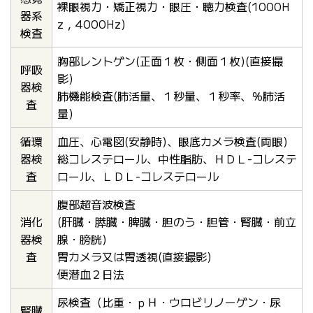
裸眼視力・矯正視力・眼圧・聴力検査(1000H
器系
z，4000Hz)
検査
胸部レントゲン(正面１枚・側面１枚)(直接撮
呼吸
影)
器検
肺機能検査(肺活量、１秒量、１秒率、％肺活
査
量)
循環
血圧、心電図(安静時)、眼底カメラ検査(両眼)
器検
総コレステロール、中性脂肪、ＨＤＬ-コレステ
査
ロール、ＬＤＬ-コレステロール
腹部超音波検査
消化
(肝臓・膵臓・脾臓・胆のう・胆管・腎臓・前立
器検
腺・膀胱)
査
胃カメラ又は胃透視(直接撮影)
便潜血２日法
尿検査（比重・ｐＨ・ウロビリノーゲン・尿
腎臓