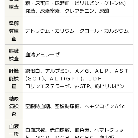
糖・尿蛋白・尿潜血・ビリルビン・ケトン体)
検査
沈渣、尿素窒素、クレアチニン、尿酸
電解
質検
ナトリウム・カリウム・クロール・カルシウム
査
膵臓
血清アミラーゼ
検査
肝機
総蛋白、アルブミン、Ａ／Ｇ、ＡＬＰ、ＡＳＴ
能検
(ＧＯＴ)、ＡＬＴ(ＧＰＴ)、ＬＤＨ
査
コリンエステラーゼ、γ-GTP、総ビリルビン
糖尿
病検
空腹時血糖、空腹時尿糖、ヘモグロビンＡ1c
査
血液
白血球数、赤血球数、血色素、ヘマトクリッ
一般
ト、ＭＣＶ、ＭＣＨ、ＭＣＨＣ、血小板