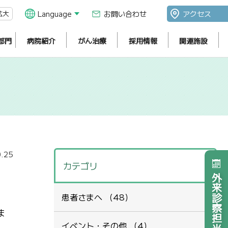
拡大
Language
お問い合わせ
アクセス
部門
病院紹介
がん治療
採用情報
関連施設
.25
カテゴリ
外来診察担当医表
患者さまへ （48）
ま
イベント・その他 （4）