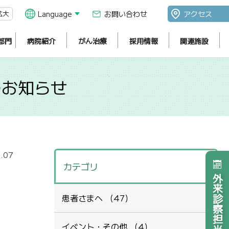
拡大
Language
お問い合わせ
アクセス
部門
病院紹介
がん治療
採用情報
関連施設
のお知らせ
.07
カテゴリ
外来診察担当医表
患者さまへ （47）
イベント・その他 （4）