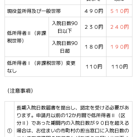
現役並所得及び一般世帯
４９０円
５１０円
入院日数90
２３０円
２４０円
日以下
低所得者Ⅱ（非課
税世帯）
入院日数90
１８０円
１９０円
日超
低所得者Ⅰ（非課税世帯）変更
１1０円
１1０円
なし
（注意事項）
長期入院日数届書を提出し、認定を受ける必要があ
ります。申請月以前の12か月間で低所得者Ⅱ（区
分Ⅱ）であった期間内の入院日数が９０日を超える
①
場合は、お住まいの市町村の担当窓口に入院日数の