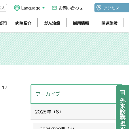
拡大
Language
お問い合わせ
アクセス
部門
病院紹介
がん治療
採用情報
関連施設
.17
アーカイブ
外来診察担当医表
2026年（8）
2026年08月（1）